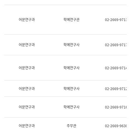
명,
교
직
육
위/
연
직
어문연구과
학예연구관
02-2669-9713
수
급,
과
전
어
화,
문
담
연
당
구
어문연구과
학예연구사
02-2669-9717
업
실
무)
어
문
연
어문연구과
학예연구사
02-2669-9714
구
과
어
문
어문연구과
학예연구사
02-2669-9712
연
구
과
(사
어문연구과
학예연구사
02-2669-9716
전
팀)
언
어
어문연구과
주무관
02-2669-9630
정