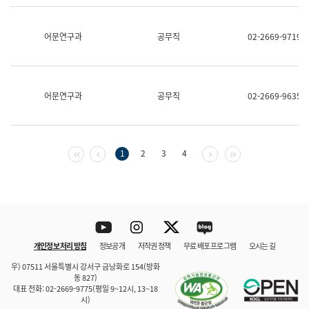
보
과
한
어문연구과
공무직
02-2669-9719
국
어
진
흥
과
어문연구과
공무직
02-2669-9635
수
어
점
자
진
첫 페이지
이전 페이지
다음 페이지
마지막 페이지
1
2
3
4
흥
과
Youtube
Instagram
Twitter
blog
개인정보 처리 방침
정보공개
저작권 정책
무료 배포 프로그램
오시는 길
바로 가기
문체부와 소속기관
우) 07511 서울특별시 강서구 금낭화로 154(방화
동 827)
대표 전화: 02-2669-9775(평일 9~12시, 13~18
시)