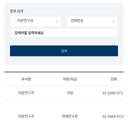
립
국
F
항목 검색
어
o
원
- 어문연구과
전화번호
r
조
m
직
도
국
어
원
원
장
기
획
연
수
부서명
직위/직급
전화
부
기
조
획
어문연구과
과장
02-2669-9711
직
운
및
영
업
과
무
공
소
공
어문연구과
학예연구관
02-2669-9718
개
언
(부
어
서
과