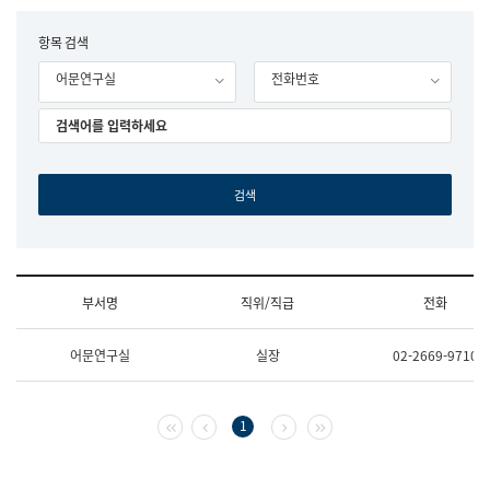
립
국
F
항목 검색
어
o
원
어문연구실
전화번호
r
조
m
직
도
국
어
원
원
장
기
획
연
수
부서명
직위/직급
전화
부
기
조
획
어문연구실
실장
02-2669-9710
직
운
및
영
업
과
무
공
첫 페이지
이전 페이지
다음 페이지
마지막 페이지
1
소
공
개
언
(부
어
서
과