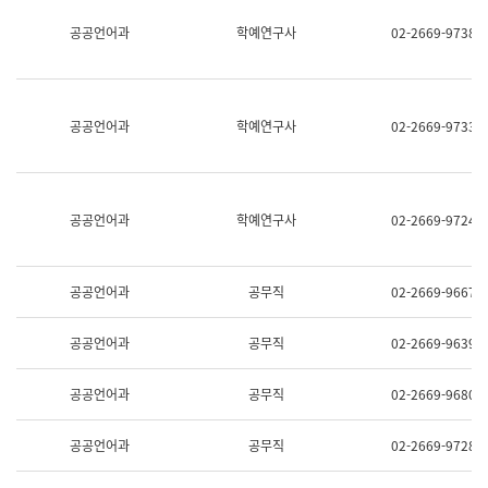
명,
교
공공언어과
학예연구사
02-2669-9738
직
육
위/
연
직
수
급,
과
전
어
공공언어과
학예연구사
02-2669-9733
화,
문
담
연
당
구
업
실
무)
어
공공언어과
학예연구사
02-2669-9724
문
연
구
과
공공언어과
공무직
02-2669-9667
어
문
연
공공언어과
공무직
02-2669-9639
구
과
(사
공공언어과
공무직
02-2669-9680
전
팀)
언
공공언어과
공무직
02-2669-9728
어
정