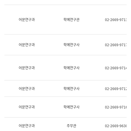
명,
교
직
육
위/
연
직
어문연구과
학예연구관
02-2669-9713
수
급,
과
전
어
화,
문
담
연
당
구
어문연구과
학예연구사
02-2669-9717
업
실
무)
어
문
연
어문연구과
학예연구사
02-2669-9714
구
과
어
문
어문연구과
학예연구사
02-2669-9712
연
구
과
(사
어문연구과
학예연구사
02-2669-9716
전
팀)
언
어
어문연구과
주무관
02-2669-9630
정