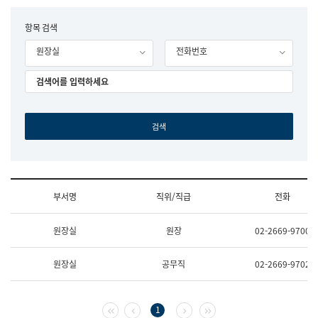
립
국
F
항목 검색
어
o
원
원장실
전화번호
r
조
m
직
도
국
어
원
원
장
기
획
연
수
부서명
직위/직급
전화
부
기
조
획
원장실
원장
02-2669-9700
직
운
및
영
업
과
원장실
공무직
02-2669-9702
무
공
소
공
개
언
(부
어
첫 페이지
이전 페이지
다음 페이지
마지막 페이지
1
서
과