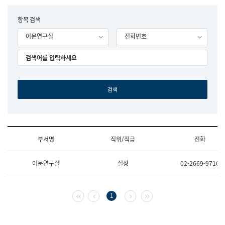
립
국
F
항목 검색
어
o
원
어문연구실
전화번호
r
조
m
직
도
국
어
원
원
장
기
획
연
수
부서명
직위/직급
전화
부
기
조
획
어문연구실
실장
02-2669-9710
직
운
및
영
업
과
무
공
첫 페이지
이전 페이지
다음 페이지
마지막 페이지
1
소
공
개
언
(부
어
서
과