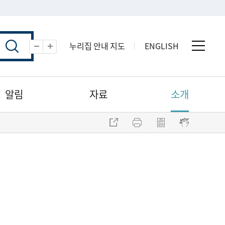
누리집 안내 지도
ENGLISH
전체 
축소
확대
알림
자료
소개
주소 복사
프린트
점자파일 내려받기
점자뷰어 보