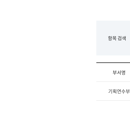
국
립
국
어
원
F
항목 검색
조
o
직
r
도
m
국
어
부서명
원
원
조
장
기획연수부
직
기
및
획
업
연
무
수
소
부
개
기