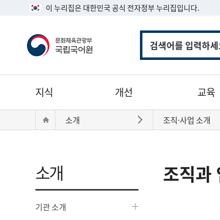
이 누리집은 대한민국 공식 전자정부 누리집입니다.
통
합
검
색
주
지식
개선
교육
메
뉴
현
Home
소개
조직·사업 소개
바로가기
재
위
치:
소개
조직과 
기관 소개