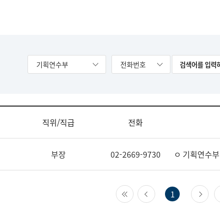
기획연수부
전화번호
직위/직급
전화
부장
02-2669-9730
ㅇ 기획연수부
첫 페이지
이전 페이지
다
1