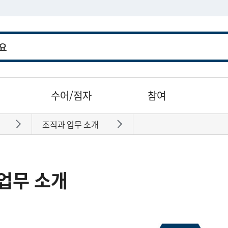
수어/점자
참여
조직과 업무 소개
바로가기
바로가기
업무 소개