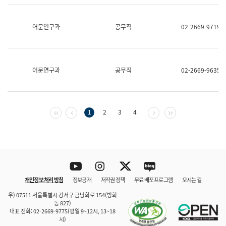
보
과
한
어문연구과
공무직
02-2669-9719
국
어
진
흥
과
어문연구과
공무직
02-2669-9635
수
어
점
자
진
첫 페이지
이전 페이지
다음 페이지
마지막 페이지
1
2
3
4
흥
과
Youtube
Instagram
Twitter
blog
개인정보 처리 방침
정보공개
저작권 정책
무료 배포 프로그램
오시는 길
바로 가기
문체부와 소속기관
우) 07511 서울특별시 강서구 금낭화로 154(방화
동 827)
대표 전화: 02-2669-9775(평일 9~12시, 13~18
시)