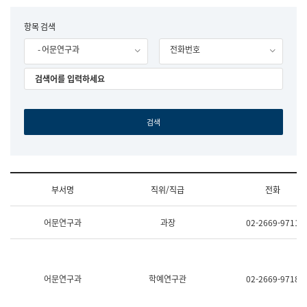
립
국
F
항목 검색
어
o
원
- 어문연구과
전화번호
r
조
m
직
도
국
어
원
원
장
기
획
연
수
부서명
직위/직급
전화
부
기
조
획
어문연구과
과장
02-2669-9711
직
운
및
영
업
과
무
공
소
공
어문연구과
학예연구관
02-2669-9718
개
언
(부
어
서
과