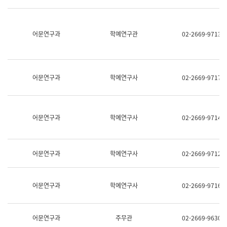
명,
교
직
육
위/
연
직
어문연구과
학예연구관
02-2669-9713
수
급,
과
전
어
화,
문
담
연
당
구
어문연구과
학예연구사
02-2669-9717
업
실
무)
어
문
연
어문연구과
학예연구사
02-2669-9714
구
과
어
문
어문연구과
학예연구사
02-2669-9712
연
구
과
(사
어문연구과
학예연구사
02-2669-9716
전
팀)
언
어
어문연구과
주무관
02-2669-9630
정