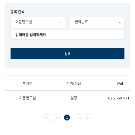
립
국
F
항목 검색
어
o
원
어문연구실
전화번호
r
조
m
직
도
국
어
원
원
장
기
획
연
수
부서명
직위/직급
전화
부
기
조
획
어문연구실
실장
02-2669-9710
직
운
및
영
업
과
무
공
첫 페이지
이전 페이지
다음 페이지
마지막 페이지
1
소
공
개
언
(부
어
서
과