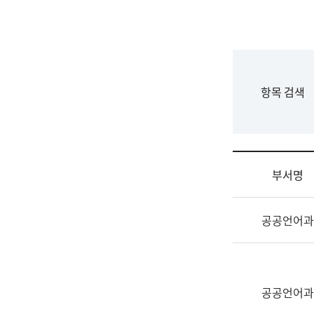
국
립
국
어
원
F
항목 검색
조
o
직
r
도
m
국
어
부서명
원
원
조
장
공공언어과
직
기
및
획
업
연
무
수
소
공공언어과
부
개
기