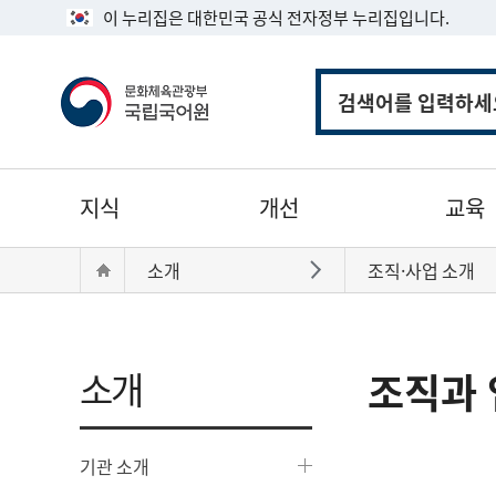
이 누리집은 대한민국 공식 전자정부 누리집입니다.
통
합
검
색
주
지식
개선
교육
메
뉴
현
Home
소개
조직·사업 소개
바로가기
재
위
치:
소개
조직과 
기관 소개