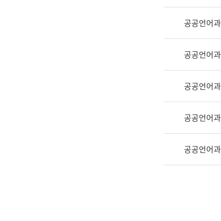
실
어
공공언어과
문
연
구
공공언어과
과
어
문
공공언어과
연
구
공공언어과
과
(사
전
공공언어과
팀)
언
어
정
보
과