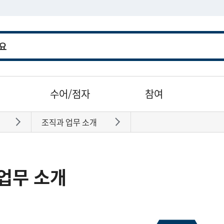
수어/점자
참여
조직과 업무 소개
바로가기
바로가기
업무 소개