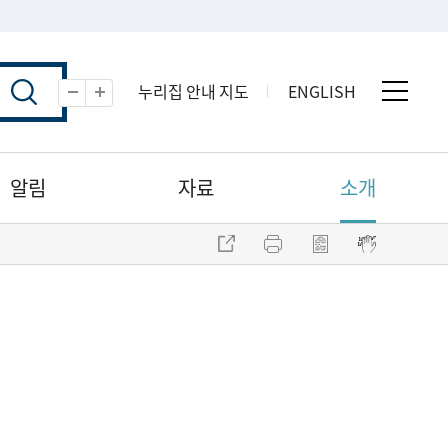
누리집 안내 지도
ENGLISH
전체 
축소
확대
알림
자료
소개
주소 복사
프린트
점자파일 내려받기
점자뷰어 보