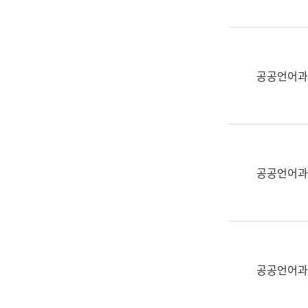
(부
획
서
운
명,
영
직
과
위/
공공언어과
공
직
공
급,
언
전
어
화,
과
담
교
공공언어과
당
육
업
연
무)
수
과
어
문
공공언어과
연
구