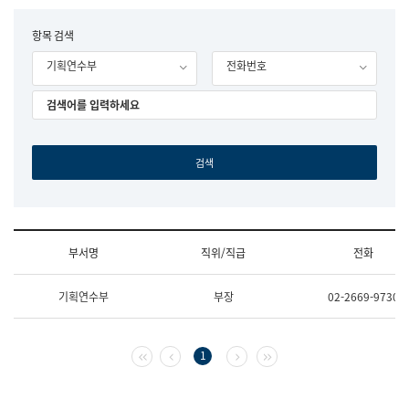
립
국
F
항목 검색
어
o
원
기획연수부
전화번호
r
조
m
직
도
국
어
원
원
장
기
획
연
수
부서명
직위/직급
전화
부
기
조
획
기획연수부
부장
02-2669-9730
직
운
및
영
업
과
무
공
첫 페이지
이전 페이지
다음 페이지
마지막 페이지
1
소
공
개
언
(부
어
서
과