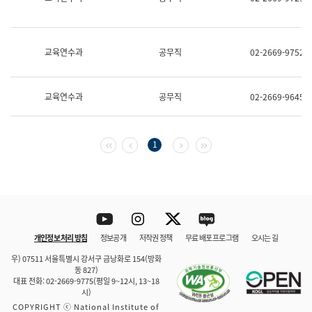
보
과
한
국
교육연수과
공무직
02-2669-9752
어
진
흥
과
교육연수과
공무직
02-2669-9645
수
어
점
자
첫 페이지
이전 페이지
다음 페이지
마지막 페이지
1
진
흥
과
Youtube
Instagram
Twitter
blog
개인정보 처리 방침
정보공개
저작권 정책
무료 배포 프로그램
오시는 길
바로 가기
문체부와 소속기관
우) 07511 서울특별시 강서구 금낭화로 154(방화
동 827)
대표 전화: 02-2669-9775(평일 9~12시, 13~18
시)
COPYRIGHT ⓒ National Institute of