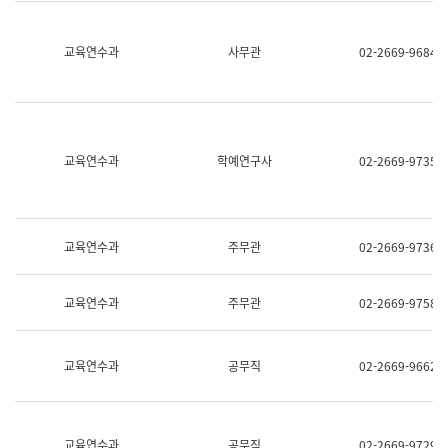
명,
교
직
육
위/
연
교육연수과
사무관
02-2669-9684
직
수
급,
과
전
어
화,
문
담
연
당
구
교육연수과
학예연구사
02-2669-9735
업
실
무)
어
문
연
구
교육연수과
주무관
02-2669-9736
과
어
문
교육연수과
주무관
02-2669-9758
연
구
과
(사
교육연수과
공무직
02-2669-9662
전
팀)
언
어
정
교육연수과
공무직
02-2669-9729