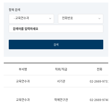
립
국
F
항목 검색
어
o
원
- 교육연수과
전화번호
r
조
m
직
도
국
어
원
원
장
기
획
연
수
부서명
직위/직급
전화
부
기
조
획
교육연수과
서기관
02-2669-9731
직
운
및
영
업
과
무
공
소
공
교육연수과
학예연구관
02-2669-9740
개
언
(부
어
서
과