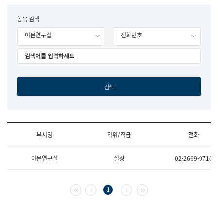
립
국
F
항목 검색
어
o
원
어문연구실
전화번호
r
조
m
직
도
국
어
원
원
장
기
획
연
수
부서명
직위/직급
전화
부
기
조
획
어문연구실
실장
02-2669-9710
직
운
및
영
업
과
무
공
첫 페이지
이전 페이지
다음 페이지
마지막 페이지
1
소
공
개
언
(부
어
서
과