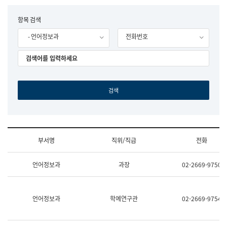
립
국
F
항목 검색
어
o
원
- 언어정보과
전화번호
r
조
m
직
도
국
어
원
원
장
기
획
연
수
부서명
직위/직급
전화
부
기
조
획
언어정보과
과장
02-2669-9750
직
운
및
영
업
과
무
공
언어정보과
학예연구관
02-2669-9754
소
공
개
언
(부
어
서
과