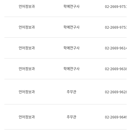
명,
교
언어정보과
학예연구사
02-2669-9751
직
육
위/
연
직
수
급,
과
언어정보과
학예연구사
02-2669-9753
전
어
화,
문
담
연
당
구
언어정보과
학예연구사
02-2669-9614
업
실
무)
어
문
연
언어정보과
학예연구사
02-2669-9638
구
과
어
문
연
언어정보과
주무관
02-2669-9628
구
과
(사
전
팀)
언어정보과
주무관
02-2669-9649
언
어
정