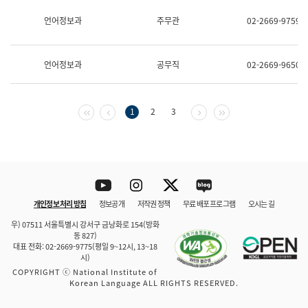
보
과
언어정보과
주무관
02-2669-9759
한
국
어
언어정보과
공무직
02-2669-9650
진
흥
과
수
첫 페이지
이전 페이지
다음 페이지
마지막 페이지
1
2
3
어
점
자
진
흥
과
Youtube
Instagram
Twitter
blog
개인정보 처리 방침
정보공개
저작권 정책
무료 배포 프로그램
오시는 길
바로 가기
문체부와 소속기관
우) 07511 서울특별시 강서구 금낭화로 154(방화
동 827)
대표 전화: 02-2669-9775(평일 9~12시, 13~18
시)
COPYRIGHT ⓒ National Institute of
Korean Language ALL RIGHTS RESERVED.