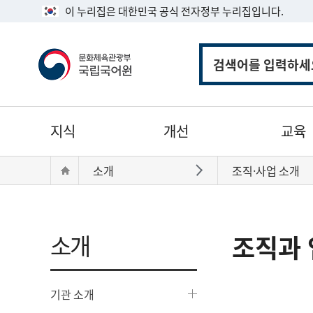
이 누리집은 대한민국 공식 전자정부 누리집입니다.
통
합
검
색
주
지식
개선
교육
메
뉴
현
Home
소개
조직·사업 소개
바로가기
재
위
치:
소개
조직과 
기관 소개