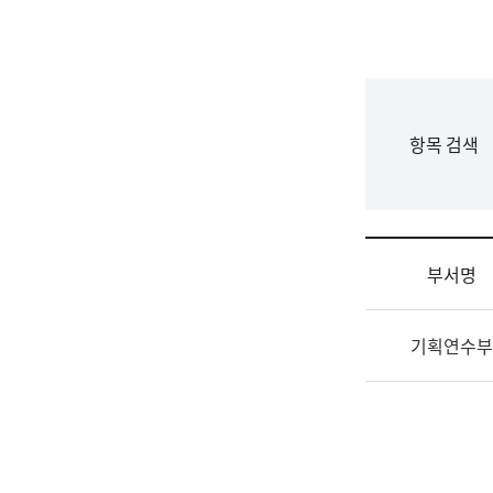
국
립
국
어
원
F
항목 검색
조
o
직
r
도
m
국
어
부서명
원
원
조
장
기획연수부
직
기
및
획
업
연
무
수
소
부
개
기