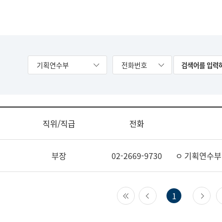
기획연수부
전화번호
직위/직급
전화
부장
02-2669-9730
ㅇ 기획연수부
첫 페이지
이전 페이지
다
1