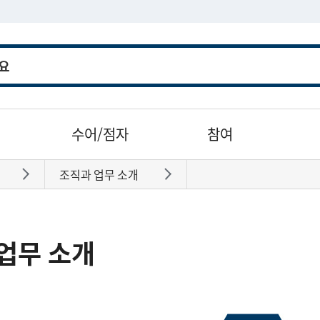
수어/점자
참여
조직과 업무 소개
바로가기
바로가기
업무 소개