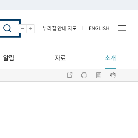
누리집 안내 지도
ENGLISH
전체 
축소
확대
알림
자료
소개
주소 복사
프린트
점자파일 내려받기
점자뷰어 보