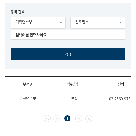
립
국
F
항목 검색
어
o
원
기획연수부
전화번호
r
조
m
직
도
국
어
원
원
장
기
획
연
수
부서명
직위/직급
전화
부
기
조
획
기획연수부
부장
02-2669-9730
직
운
및
영
업
과
무
공
첫 페이지
이전 페이지
다음 페이지
마지막 페이지
1
소
공
개
언
(부
어
서
과