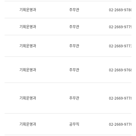
명,
교
직
기획운영과
주무관
02-2669-9780
육
위/
연
직
수
급,
과
기획운영과
주무관
02-2669-9779
전
어
화,
문
담
연
당
기획운영과
주무관
02-2669-9773
구
업
실
무)
어
문
연
기획운영과
주무관
02-2669-9768
구
과
어
문
연
구
기획운영과
주무관
02-2669-9778
과
(사
전
팀)
언
기획운영과
공무직
02-2669-9776
어
정