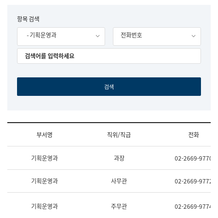
립
국
F
항목 검색
어
o
원
- 기획운영과
전화번호
r
조
m
직
도
국
어
원
원
장
기
획
연
수
부서명
직위/직급
전화
부
기
조
획
기획운영과
과장
02-2669-9770
직
운
및
영
업
과
기획운영과
사무관
02-2669-9772
무
공
소
공
개
언
기획운영과
주무관
02-2669-9774
(부
어
서
과