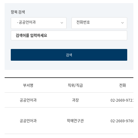
립
국
F
항목 검색
어
o
원
- 공공언어과
전화번호
r
조
m
직
도
국
어
원
원
장
기
획
연
수
부서명
직위/직급
전화
부
기
조
획
공공언어과
과장
02-2669-9721
직
운
및
영
업
과
무
공
공공언어과
학예연구관
02-2669-9766
소
공
개
언
(부
어
서
과