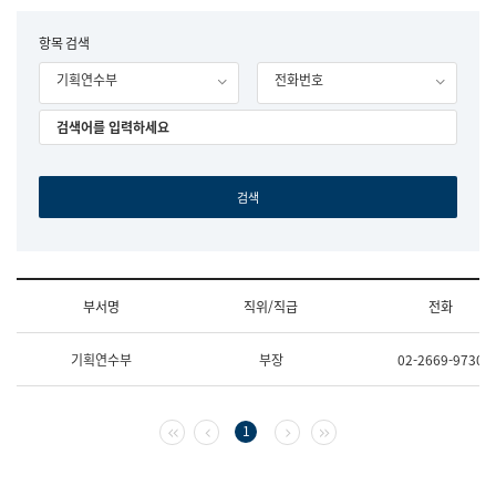
립
국
F
항목 검색
어
o
원
기획연수부
전화번호
r
조
m
직
도
국
어
원
원
장
기
획
연
수
부서명
직위/직급
전화
부
기
조
획
기획연수부
부장
02-2669-9730
직
운
및
영
업
과
무
공
첫 페이지
이전 페이지
다음 페이지
마지막 페이지
1
소
공
개
언
(부
어
서
과