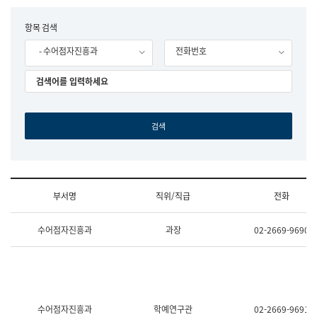
립
국
F
항목 검색
어
o
원
- 수어점자진흥과
전화번호
r
조
m
직
도
국
어
원
원
장
기
획
연
수
부서명
직위/직급
전화
부
기
조
획
수어점자진흥과
과장
02-2669-9690
직
운
및
영
업
과
무
공
소
공
개
언
(부
어
수어점자진흥과
학예연구관
02-2669-9691
서
과