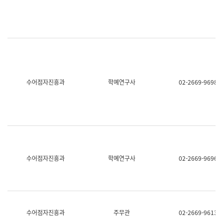
명,
교
직
육
위/
연
직
수
급,
과
전
어
화,
문
담
연
당
구
수어점자진흥과
학예연구사
02-2669-9698
업
실
무)
어
문
연
구
과
어
문
연
수어점자진흥과
학예연구사
02-2669-9696
구
과
(사
전
팀)
언
어
수어점자진흥과
주무관
02-2669-9613
정