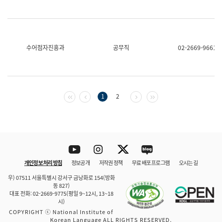
수어점자진흥과
공무직
02-2669-9661
첫 페이지
이전 페이지
다음 페이지
마지막 페이지
1
2
Youtube
Instagram
Twitter
blog
개인정보 처리 방침
정보공개
저작권 정책
무료 배포 프로그램
오시는 길
바로 가기
문체부와 소속기관
우) 07511 서울특별시 강서구 금낭화로 154(방화
동 827)
대표 전화: 02-2669-9775(평일 9~12시, 13~18
시)
COPYRIGHT ⓒ National Institute of
Korean Language ALL RIGHTS RESERVED.