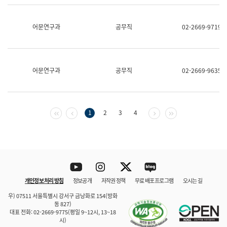
보
과
한
어문연구과
공무직
02-2669-9719
국
어
진
흥
과
어문연구과
공무직
02-2669-9635
수
어
점
자
진
첫 페이지
이전 페이지
다음 페이지
마지막 페이지
1
2
3
4
흥
과
Youtube
Instagram
Twitter
blog
개인정보 처리 방침
정보공개
저작권 정책
무료 배포 프로그램
오시는 길
바로 가기
문체부와 소속기관
우) 07511 서울특별시 강서구 금낭화로 154(방화
동 827)
대표 전화: 02-2669-9775(평일 9~12시, 13~18
시)