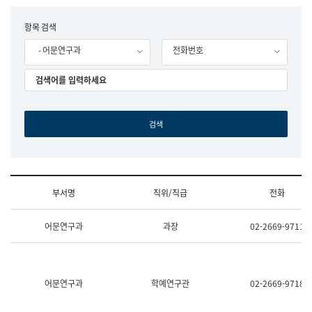
립
국
F
항목 검색
어
o
원
- 어문연구과
전화번호
r
조
m
직
도
국
어
원
원
장
기
획
연
수
부서명
직위/직급
전화
부
기
조
획
어문연구과
과장
02-2669-9711
직
운
및
영
업
과
무
공
소
공
어문연구과
학예연구관
02-2669-9718
개
언
(부
어
서
과