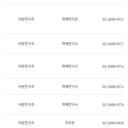
명,
교
직
육
위/
연
직
어문연구과
학예연구관
02-2669-9713
수
급,
과
전
어
화,
문
담
연
당
구
어문연구과
학예연구사
02-2669-9717
업
실
무)
어
문
연
어문연구과
학예연구사
02-2669-9714
구
과
어
문
어문연구과
학예연구사
02-2669-9712
연
구
과
(사
어문연구과
학예연구사
02-2669-9716
전
팀)
언
어
어문연구과
주무관
02-2669-9630
정