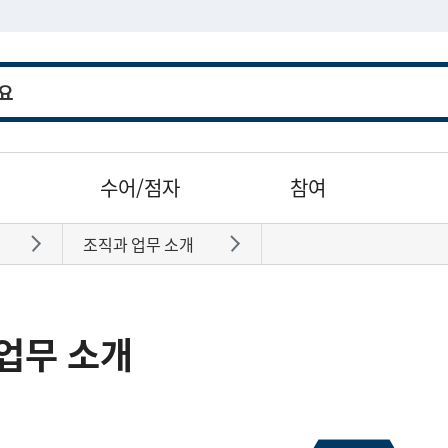
수어/점자
참여
조직과 업무 소개
바로가기
바로가기
업무 소개