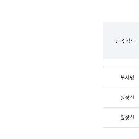
국
립
국
어
원
F
항목 검색
조
o
직
r
도
m
국
어
부서명
원
원
조
장
원장실
직
기
및
획
업
연
원장실
무
수
소
부
개
기