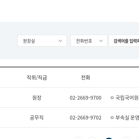
원장실
전화번호
직위/직급
전화
원장
02-2669-9700
ㅇ 국립국어원
공무직
02-2669-9702
ㅇ 부속실 운