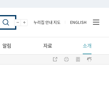
누리집 안내 지도
ENGLISH
전체 
축소
확대
알림
자료
소개
주소 복사
프린트
점자파일 내려받기
점자뷰어 보