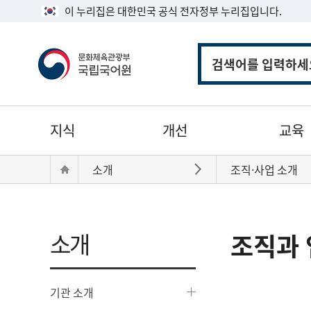
이 누리집은 대한민국 공식 전자정부 누리집입니다.
통
합
검
색
주
지식
개선
교육
메
뉴
현
Home
소개
조직·사업 소개
바로가기
재
위
치:
소개
조직과 
기관 소개