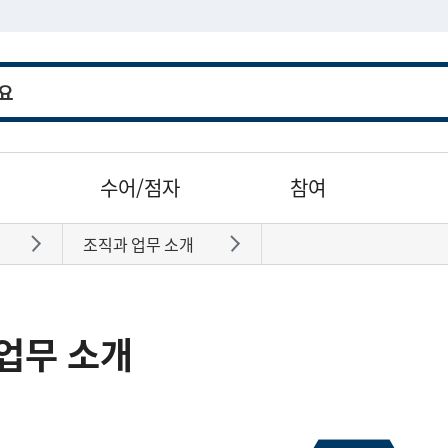
수어/점자
참여
조직과 업무 소개
바로가기
바로가기
업무 소개