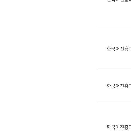
(부
획
서
운
명,
영
직
과
위/
공
직
공
급,
언
한국어진흥
전
어
화,
과
담
교
당
육
업
연
한국어진흥
무)
수
과
어
문
연
구
한국어진흥