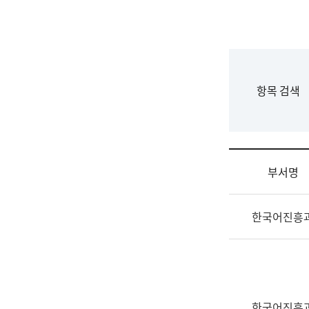
국
립
국
어
원
F
항목 검색
조
o
직
r
도
m
국
어
부서명
원
원
조
장
한국어진흥
직
기
및
획
업
연
무
수
소
부
개
기
한국어진흥