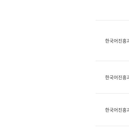
실
어
문
연
구
과
한국어진흥
어
문
연
구
과
한국어진흥
(사
전
팀)
언
어
한국어진흥
정
보
과