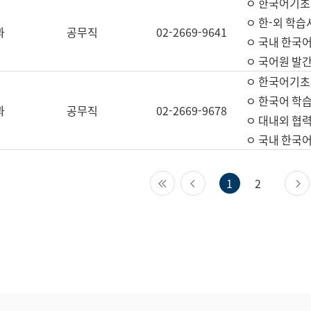
ㅇ 한국어기초
ㅇ 한-외 학습
과
공무직
02-2669-9641
ㅇ 국내 한국
ㅇ 국어원 발간
ㅇ 한국어기초
ㅇ 한국어 학
과
공무직
02-2669-9678
ㅇ 대내외 협력
ㅇ 국내 한국
첫 페이지
이전 페이지
1
2