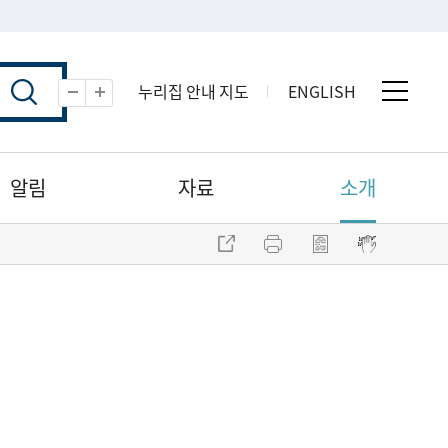
누리집 안내 지도
ENGLISH
전체 
축소
확대
알림
자료
소개
주소 복사
프린트
점자파일 내려받기
점자뷰어 보