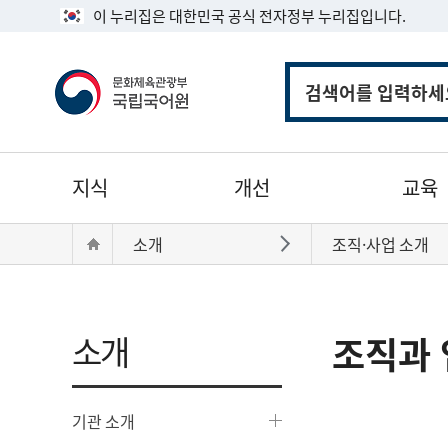
이 누리집은 대한민국 공식 전자정부 누리집입니다.
통
합
검
색
주
지식
개선
교육
메
뉴
현
Home
소개
조직·사업 소개
바로가기
재
위
치:
소개
조직과 
기관 소개