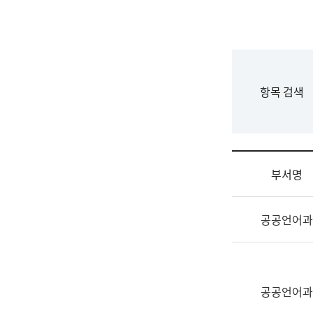
국
립
국
어
원
F
항목 검색
조
o
직
r
도
m
국
어
부서명
원
원
조
장
공공언어과
직
기
및
획
업
연
무
수
소
공공언어과
부
개
기