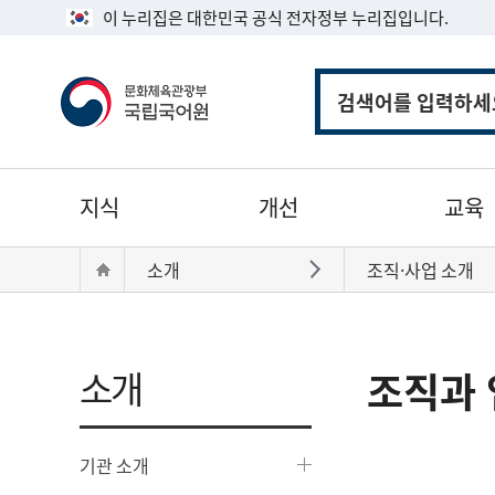
이 누리집은 대한민국 공식 전자정부 누리집입니다.
통
합
검
색
주
지식
개선
교육
메
뉴
현
Home
소개
조직·사업 소개
바로가기
재
위
치:
소개
조직과 
기관 소개