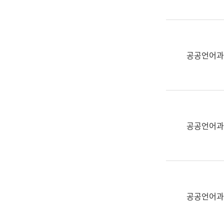
(부
획
서
운
명,
영
직
과
위/
공공언어과
공
직
공
급,
언
전
어
화,
과
담
교
공공언어과
당
육
업
연
무)
수
과
어
문
공공언어과
연
구