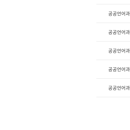
실
어
공공언어과
문
연
구
공공언어과
과
어
문
공공언어과
연
구
공공언어과
과
(사
전
공공언어과
팀)
언
어
정
보
과