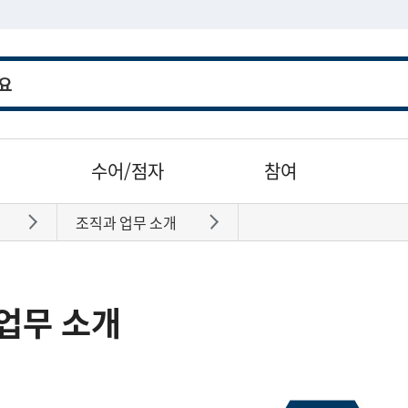
수어/점자
참여
조직과 업무 소개
바로가기
바로가기
업무 소개