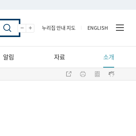
누리집 안내 지도
ENGLISH
전체 
축소
확대
알림
자료
소개
주소 복사
프린트
점자파일 내려받기
점자뷰어 보