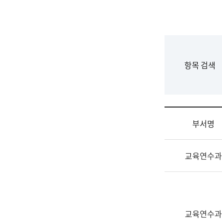
국
립
국
어
원
F
항목 검색
조
o
직
r
도
m
국
어
부서명
원
원
조
장
교육연수과
직
기
및
획
업
연
무
수
소
부
교육연수과
개
기