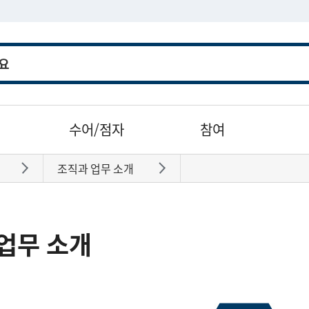
수어/점자
참여
조직과 업무 소개
바로가기
바로가기
업무 소개