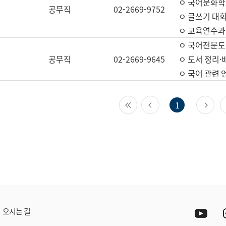
ㅇ 국어문화학
공무직
02-2669-9752
ㅇ 글쓰기 대회
ㅇ 교육연수과
ㅇ 국어전문도
공무직
02-2669-9645
ㅇ 도서 정리·
ㅇ 국어 관련
첫 페이지
이전 페이지
다
1
Yout
오시는 길