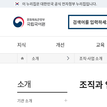
이 누리집은 대한민국 공식 전자정부 누리집입니다.
통
합
검
색
주
지식
개선
교육
메
뉴
현
Home
소개
조직·사업 소개
바로가기
재
위
치:
소개
조직과 
기관 소개