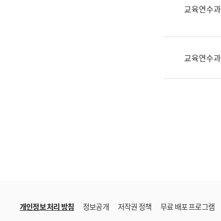
한
교육연수과
국
어
진
흥
교육연수과
과
수
어
점
자
진
흥
과
개인정보 처리 방침
정보공개
저작권 정책
무료 배포 프로그램