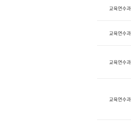
실
교육연수과
어
문
연
구
교육연수과
과
어
문
연
교육연수과
구
과
(사
전
팀)
교육연수과
언
어
정
보
과