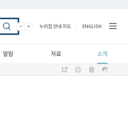
누리집 안내 지도
ENGLISH
전체 
축소
확대
알림
자료
소개
주소 복사
프린트
점자파일 내려받기
점자뷰어 보