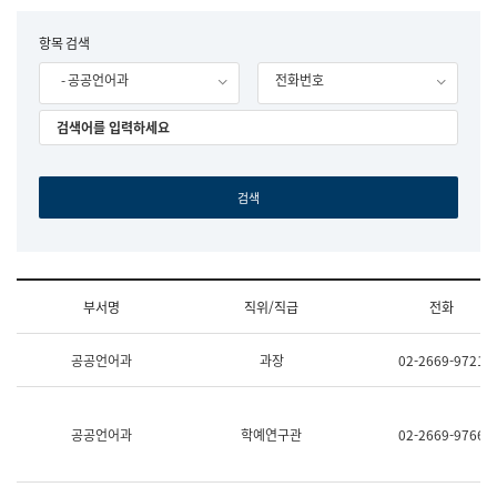
립
국
F
항목 검색
어
o
원
- 공공언어과
전화번호
r
조
m
직
도
국
어
원
원
장
기
획
연
수
부서명
직위/직급
전화
부
기
조
획
공공언어과
과장
02-2669-9721
직
운
및
영
업
과
무
공
공공언어과
학예연구관
02-2669-9766
소
공
개
언
(부
어
서
과