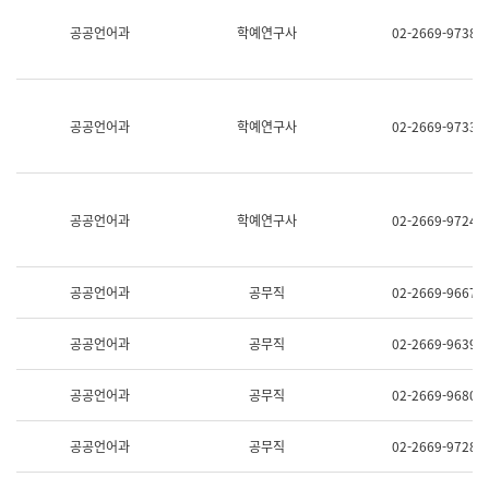
명,
교
공공언어과
학예연구사
02-2669-9738
직
육
위/
연
직
수
급,
과
전
어
공공언어과
학예연구사
02-2669-9733
화,
문
담
연
당
구
업
실
무)
어
공공언어과
학예연구사
02-2669-9724
문
연
구
과
공공언어과
공무직
02-2669-9667
어
문
연
공공언어과
공무직
02-2669-9639
구
과
(사
공공언어과
공무직
02-2669-9680
전
팀)
언
공공언어과
공무직
02-2669-9728
어
정