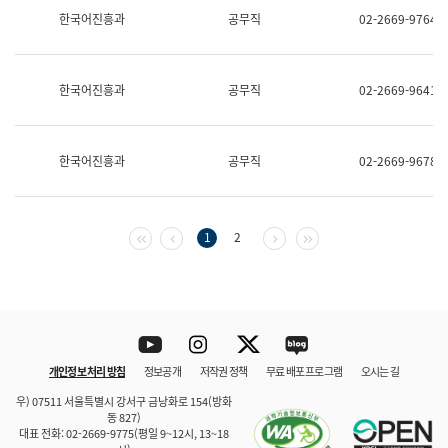
보
한국어진흥과
공무직
02-2669-9764
과
한
국
어
한국어진흥과
공무직
02-2669-9641
진
흥
과
수
한국어진흥과
공무직
02-2669-9678
어
점
자
진
흥
첫 페이지
이전 페이지
다음 페이지
마지막 페이지
1
2
과
Youtube
Instagram
Twitter
blog
개인정보 처리 방침
정보공개
저작권 정책
무료 배포 프로그램
오시는 길
바로 가기
문체부와 소속기관
우) 07511 서울특별시 강서구 금낭화로 154(방화
동 827)
대표 전화: 02-2669-9775(평일 9~12시, 13~18