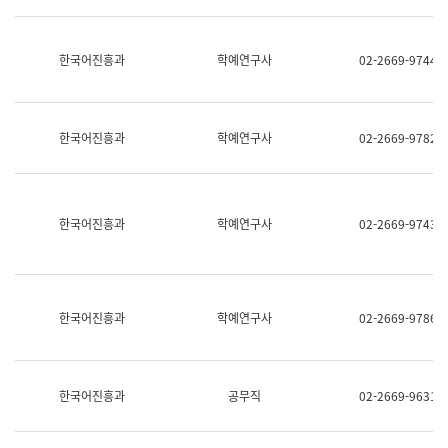
명,
교
직
육
위/
연
한국어진흥과
학예연구사
02-2669-9744
직
수
급,
과
전
어
화,
문
담
연
한국어진흥과
학예연구사
02-2669-9782
당
구
업
실
무)
어
문
연
한국어진흥과
학예연구사
02-2669-9743
구
과
어
문
연
한국어진흥과
학예연구사
02-2669-9786
구
과
(사
전
팀)
한국어진흥과
공무직
02-2669-9631
언
어
정