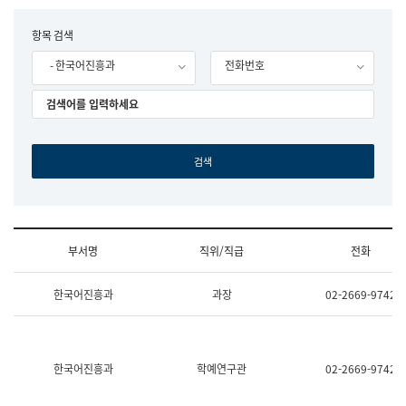
립
국
F
항목 검색
어
o
원
- 한국어진흥과
전화번호
r
조
m
직
도
국
어
원
원
장
기
획
연
수
부서명
직위/직급
전화
부
기
조
획
한국어진흥과
과장
02-2669-9742
직
운
및
영
업
과
무
공
소
공
한국어진흥과
학예연구관
02-2669-9742
개
언
(부
어
서
과