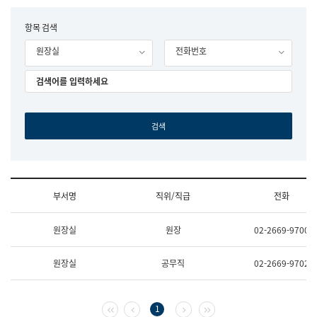
립
국
F
항목 검색
어
o
원
원장실
전화번호
r
조
m
직
도
국
어
원
원
장
기
획
연
수
부서명
직위/직급
전화
부
기
조
획
원장실
원장
02-2669-9700
직
운
및
영
업
과
원장실
공무직
02-2669-9702
무
공
소
공
개
언
(부
어
첫 페이지
이전 페이지
다음 페이지
마지막 페이지
1
서
과