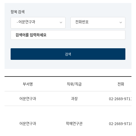
립
국
F
항목 검색
어
o
원
- 어문연구과
전화번호
r
조
m
직
도
국
어
원
원
장
기
획
연
수
부서명
직위/직급
전화
부
기
조
획
어문연구과
과장
02-2669-9711
직
운
및
영
업
과
무
공
소
공
어문연구과
학예연구관
02-2669-9718
개
언
(부
어
서
과