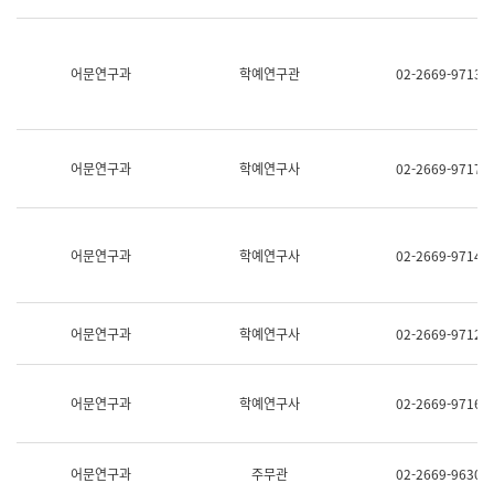
명,
교
직
육
위/
연
직
어문연구과
학예연구관
02-2669-9713
수
급,
과
전
어
화,
문
담
연
당
구
어문연구과
학예연구사
02-2669-9717
업
실
무)
어
문
연
어문연구과
학예연구사
02-2669-9714
구
과
어
문
어문연구과
학예연구사
02-2669-9712
연
구
과
(사
어문연구과
학예연구사
02-2669-9716
전
팀)
언
어
어문연구과
주무관
02-2669-9630
정