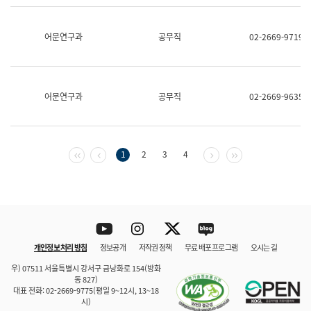
보
과
한
어문연구과
공무직
02-2669-9719
국
어
진
흥
과
어문연구과
공무직
02-2669-9635
수
어
점
자
진
첫 페이지
이전 페이지
다음 페이지
마지막 페이지
1
2
3
4
흥
과
Youtube
Instagram
Twitter
blog
개인정보 처리 방침
정보공개
저작권 정책
무료 배포 프로그램
오시는 길
바로 가기
문체부와 소속기관
우) 07511 서울특별시 강서구 금낭화로 154(방화
동 827)
대표 전화: 02-2669-9775(평일 9~12시, 13~18
시)