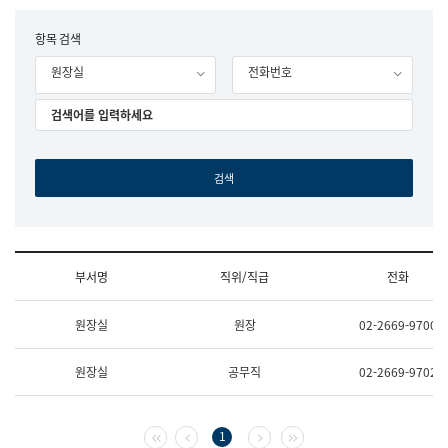
립
국
F
항목 검색
어
o
원
원장실
전화번호
r
조
m
직
도
국
어
원
원
장
기
획
연
수
부서명
직위/직급
전화
부
기
조
획
원장실
원장
02-2669-9700
직
운
및
영
업
과
원장실
공무직
02-2669-9702
무
공
소
공
개
언
(부
어
첫 페이지
이전 페이지
다음 페이지
마지막 페이지
1
서
과