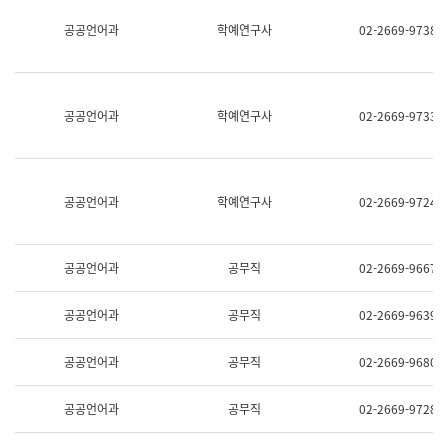
명,
교
공공언어과
학예연구사
02-2669-9738
직
육
위/
연
직
수
급,
과
전
어
공공언어과
학예연구사
02-2669-9733
화,
문
담
연
당
구
업
실
무)
어
공공언어과
학예연구사
02-2669-9724
문
연
구
과
공공언어과
공무직
02-2669-9667
어
문
연
공공언어과
공무직
02-2669-9639
구
과
(사
공공언어과
공무직
02-2669-9680
전
팀)
언
공공언어과
공무직
02-2669-9728
어
정