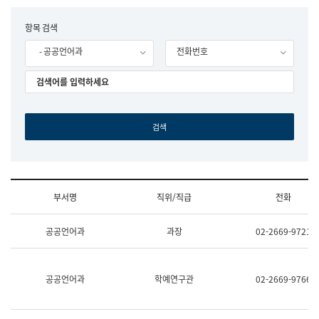
립
국
F
항목 검색
어
o
원
- 공공언어과
전화번호
r
조
m
직
도
국
어
원
원
장
기
획
연
수
부서명
직위/직급
전화
부
기
조
획
공공언어과
과장
02-2669-9721
직
운
및
영
업
과
무
공
공공언어과
학예연구관
02-2669-9766
소
공
개
언
(부
어
서
과