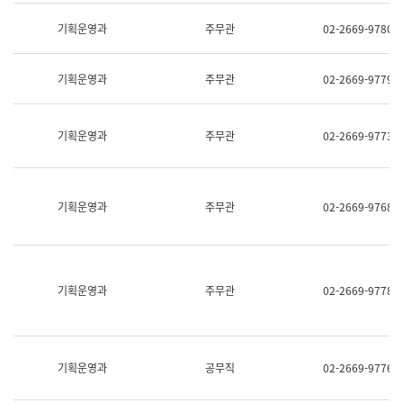
명,
교
직
기획운영과
주무관
02-2669-9780
육
위/
연
직
수
급,
과
기획운영과
주무관
02-2669-9779
전
어
화,
문
담
연
당
기획운영과
주무관
02-2669-9773
구
업
실
무)
어
문
연
기획운영과
주무관
02-2669-9768
구
과
어
문
연
구
기획운영과
주무관
02-2669-9778
과
(사
전
팀)
언
기획운영과
공무직
02-2669-9776
어
정