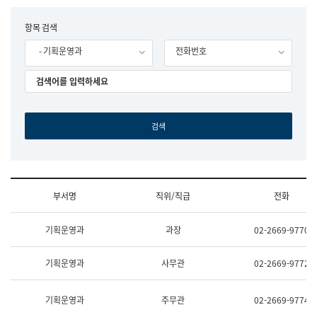
립
국
F
항목 검색
어
o
원
- 기획운영과
전화번호
r
조
m
직
도
국
어
원
원
장
기
획
연
수
부서명
직위/직급
전화
부
기
조
획
기획운영과
과장
02-2669-9770
직
운
및
영
업
과
기획운영과
사무관
02-2669-9772
무
공
소
공
개
언
기획운영과
주무관
02-2669-9774
(부
어
서
과