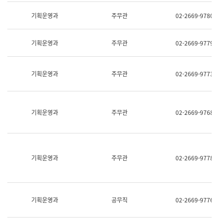
명,
교
직
기획운영과
주무관
02-2669-9780
육
위/
연
직
수
급,
과
기획운영과
주무관
02-2669-9779
전
어
화,
문
담
연
당
기획운영과
주무관
02-2669-9773
구
업
실
무)
어
문
연
기획운영과
주무관
02-2669-9768
구
과
어
문
연
구
기획운영과
주무관
02-2669-9778
과
(사
전
팀)
언
기획운영과
공무직
02-2669-9776
어
정