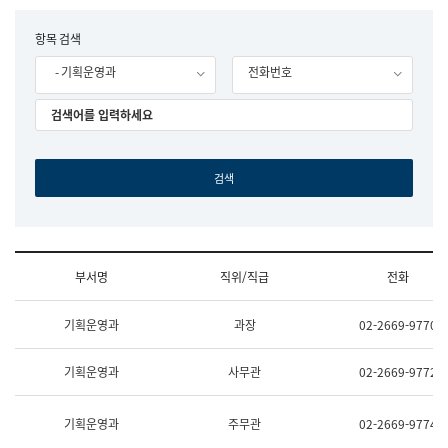
립
국
F
항목 검색
어
o
원
- 기획운영과
전화번호
r
조
m
직
도
국
어
원
원
장
기
획
연
수
부서명
직위/직급
전화
부
기
조
획
기획운영과
과장
02-2669-9770
직
운
및
영
업
과
기획운영과
사무관
02-2669-9772
무
공
소
공
개
언
기획운영과
주무관
02-2669-9774
(부
어
서
과