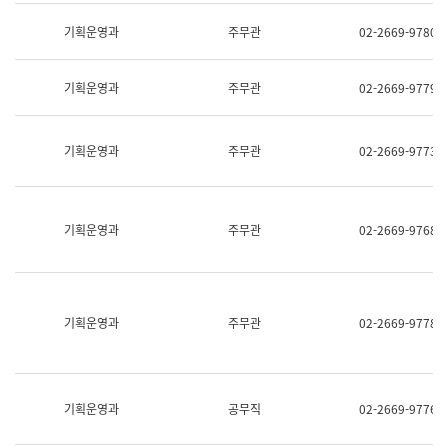
명,
교
직
기획운영과
주무관
02-2669-9780
육
위/
연
직
수
급,
과
기획운영과
주무관
02-2669-9779
전
어
화,
문
담
연
당
기획운영과
주무관
02-2669-9773
구
업
실
무)
어
문
연
기획운영과
주무관
02-2669-9768
구
과
어
문
연
구
기획운영과
주무관
02-2669-9778
과
(사
전
팀)
언
기획운영과
공무직
02-2669-9776
어
정