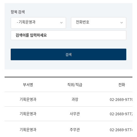
립
국
F
항목 검색
어
o
원
- 기획운영과
전화번호
r
조
m
직
도
국
어
원
원
장
기
획
연
수
부서명
직위/직급
전화
부
기
조
획
기획운영과
과장
02-2669-9770
직
운
및
영
업
과
기획운영과
사무관
02-2669-9772
무
공
소
공
개
언
기획운영과
주무관
02-2669-9774
(부
어
서
과