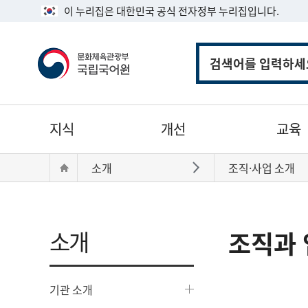
이 누리집은 대한민국 공식 전자정부 누리집입니다.
통
합
검
색
주
지식
개선
교육
메
뉴
현
Home
소개
조직·사업 소개
바로가기
재
위
치:
소개
조직과 
기관 소개