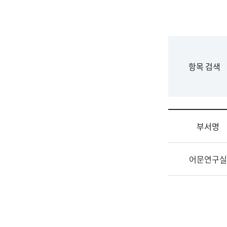
국
립
국
어
원
F
항목 검색
조
o
직
r
도
m
국
어
부서명
원
원
조
장
어문연구실
직
기
및
획
업
연
무
수
소
부
개
기