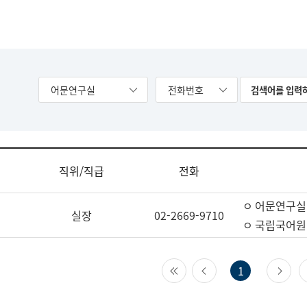
어문연구실
전화번호
직위/직급
전화
ㅇ 어문연구실
실장
02-2669-9710
ㅇ 국립국어원
첫 페이지
이전 페이지
다
1