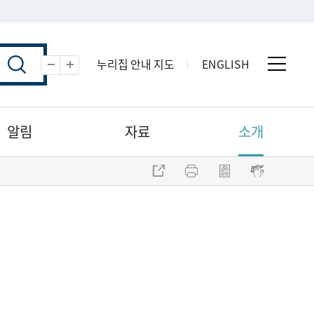
누리집 안내 지도
ENGLISH
전체 
축소
확대
알림
자료
소개
주소 복사
프린트
점자파일 내려받기
점자뷰어 보