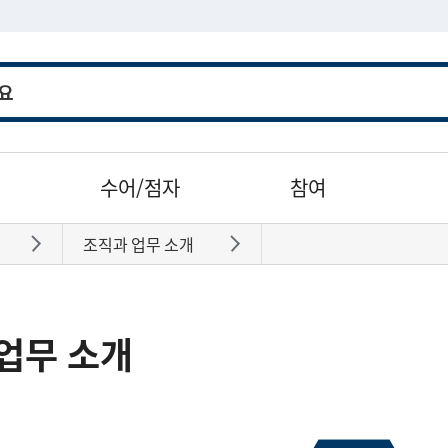
수어/점자
참여
조직과 업무 소개
바로가기
바로가기
업무 소개