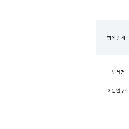
국
립
국
어
원
F
항목 검색
조
o
직
r
도
m
국
어
부서명
원
원
조
장
어문연구실
직
기
및
획
업
연
무
수
소
부
개
기