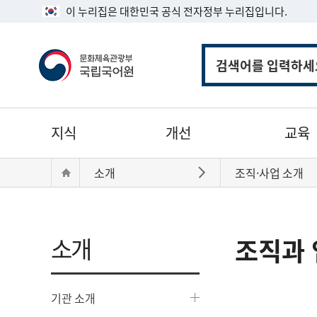
이 누리집은 대한민국 공식 전자정부 누리집입니다.
통
합
검
색
주
지식
개선
교육
메
뉴
현
Home
소개
조직·사업 소개
바로가기
재
위
치:
소개
조직과 
기관 소개