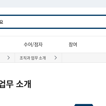
수어/점자
참여
조직과 업무 소개
바로가기
바로가기
업무 소개