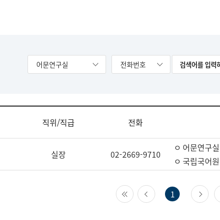
어문연구실
전화번호
직위/직급
전화
ㅇ 어문연구실
실장
02-2669-9710
ㅇ 국립국어원
첫 페이지
이전 페이지
다
1