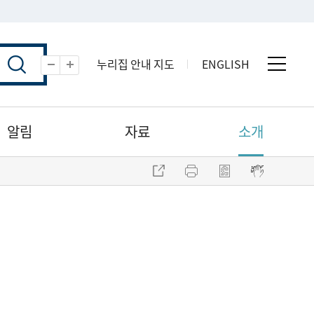
누리집 안내 지도
ENGLISH
전체 
축소
확대
알림
자료
소개
주소 복사
프린트
점자파일 내려받기
점자뷰어 보