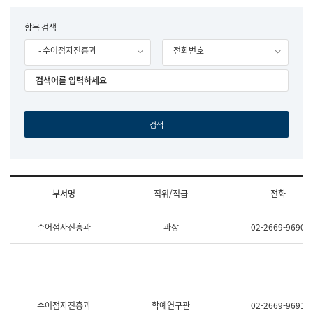
립
국
F
항목 검색
어
o
원
- 수어점자진흥과
전화번호
r
조
m
직
도
국
어
원
원
장
기
획
연
수
부서명
직위/직급
전화
부
기
조
획
수어점자진흥과
과장
02-2669-9690
직
운
및
영
업
과
무
공
소
공
개
언
(부
어
수어점자진흥과
학예연구관
02-2669-9691
서
과