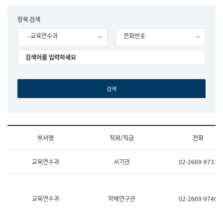
립
국
F
항목 검색
어
o
원
- 교육연수과
전화번호
r
조
m
직
도
국
어
원
원
장
기
획
연
수
부서명
직위/직급
전화
부
기
조
획
교육연수과
서기관
02-2669-9731
직
운
및
영
업
과
무
공
소
공
교육연수과
학예연구관
02-2669-9740
개
언
(부
어
서
과