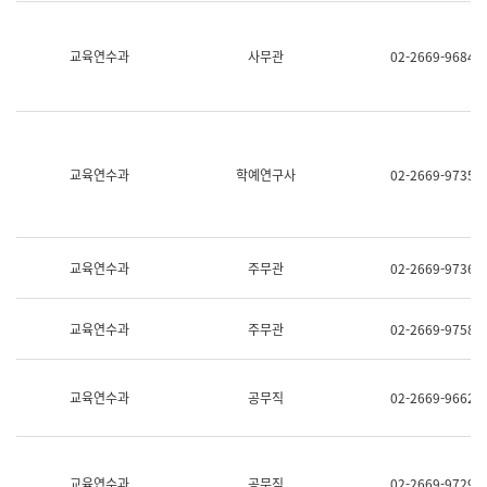
명,
교
직
육
위/
연
교육연수과
사무관
02-2669-9684
직
수
급,
과
전
어
화,
문
담
연
당
구
교육연수과
학예연구사
02-2669-9735
업
실
무)
어
문
연
구
교육연수과
주무관
02-2669-9736
과
어
문
교육연수과
주무관
02-2669-9758
연
구
과
(사
교육연수과
공무직
02-2669-9662
전
팀)
언
어
정
교육연수과
공무직
02-2669-9729