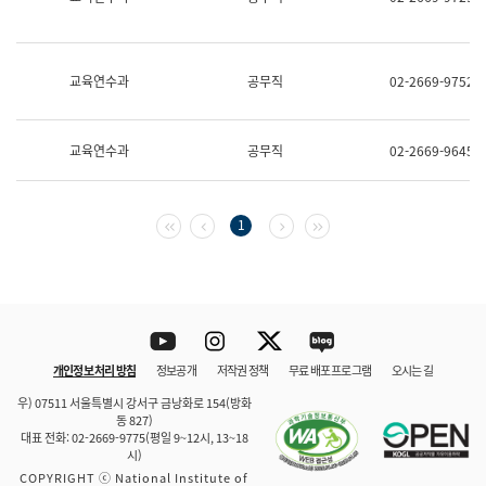
보
과
한
국
교육연수과
공무직
02-2669-9752
어
진
흥
과
교육연수과
공무직
02-2669-9645
수
어
점
자
첫 페이지
이전 페이지
다음 페이지
마지막 페이지
1
진
흥
과
Youtube
Instagram
Twitter
blog
개인정보 처리 방침
정보공개
저작권 정책
무료 배포 프로그램
오시는 길
바로 가기
문체부와 소속기관
우) 07511 서울특별시 강서구 금낭화로 154(방화
동 827)
대표 전화: 02-2669-9775(평일 9~12시, 13~18
시)
COPYRIGHT ⓒ National Institute of