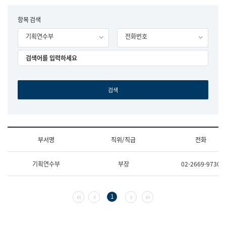
립
국
F
항목 검색
어
o
원
기획연수부
전화번호
r
조
m
직
도
국
어
원
원
장
기
획
연
수
부서명
직위/직급
전화
부
기
조
획
기획연수부
부장
02-2669-9730
직
운
및
영
업
과
무
공
첫 페이지
이전 페이지
다음 페이지
마지막 페이지
1
소
공
개
언
(부
어
서
과