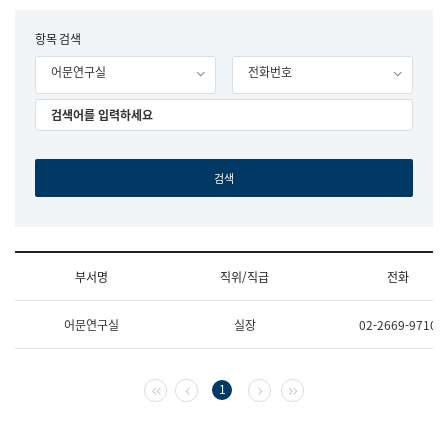
립
국
F
항목 검색
어
o
원
어문연구실
전화번호
r
조
m
직
도
국
어
원
원
장
기
획
연
수
부서명
직위/직급
전화
부
기
조
획
어문연구실
실장
02-2669-9710
직
운
및
영
업
과
무
공
첫 페이지
이전 페이지
다음 페이지
마지막 페이지
1
소
공
개
언
(부
어
서
과