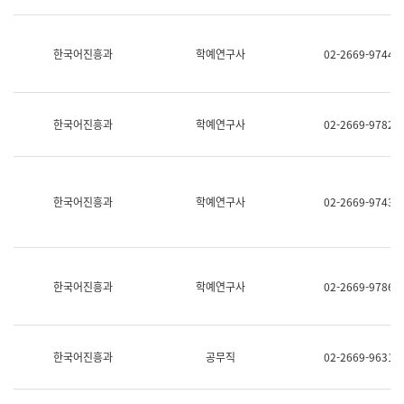
명,
교
직
육
위/
연
한국어진흥과
학예연구사
02-2669-9744
직
수
급,
과
전
어
화,
문
담
연
한국어진흥과
학예연구사
02-2669-9782
당
구
업
실
무)
어
문
연
한국어진흥과
학예연구사
02-2669-9743
구
과
어
문
연
한국어진흥과
학예연구사
02-2669-9786
구
과
(사
전
팀)
한국어진흥과
공무직
02-2669-9631
언
어
정