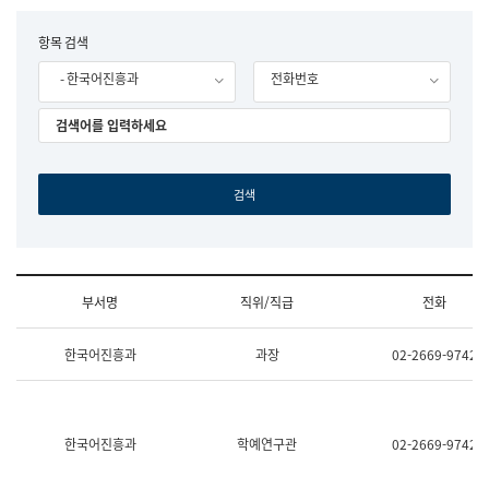
립
국
F
항목 검색
어
o
원
- 한국어진흥과
전화번호
r
조
m
직
도
국
어
원
원
장
기
획
연
수
부서명
직위/직급
전화
부
기
조
획
한국어진흥과
과장
02-2669-9742
직
운
및
영
업
과
무
공
소
공
한국어진흥과
학예연구관
02-2669-9742
개
언
(부
어
서
과