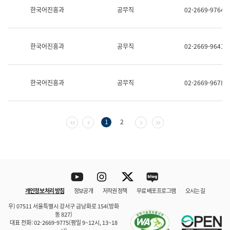
보
한국어진흥과
공무직
02-2669-9764
과
한
국
어
한국어진흥과
공무직
02-2669-9641
진
흥
과
수
한국어진흥과
공무직
02-2669-9678
어
점
자
진
흥
첫 페이지
이전 페이지
다음 페이지
마지막 페이지
1
2
과
Youtube
Instagram
Twitter
blog
개인정보 처리 방침
정보공개
저작권 정책
무료 배포 프로그램
오시는 길
바로 가기
문체부와 소속기관
우) 07511 서울특별시 강서구 금낭화로 154(방화
동 827)
대표 전화: 02-2669-9775(평일 9~12시, 13~18