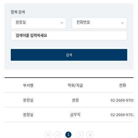
립
국
F
항목 검색
어
o
원
원장실
전화번호
r
조
m
직
도
국
어
원
원
장
기
획
연
수
부서명
직위/직급
전화
부
기
조
획
원장실
원장
02-2669-9700
직
운
및
영
업
과
원장실
공무직
02-2669-9702
무
공
소
공
개
언
(부
어
첫 페이지
이전 페이지
다음 페이지
마지막 페이지
1
서
과