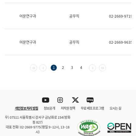
보
과
한
어문연구과
공무직
02-2669-9719
국
어
진
흥
과
어문연구과
공무직
02-2669-9635
수
어
점
자
진
첫 페이지
이전 페이지
다음 페이지
마지막 페이지
1
2
3
4
흥
과
Youtube
Instagram
Twitter
blog
개인정보 처리 방침
정보공개
저작권 정책
무료 배포 프로그램
오시는 길
바로 가기
문체부와 소속기관
우) 07511 서울특별시 강서구 금낭화로 154(방화
동 827)
대표 전화: 02-2669-9775(평일 9~12시, 13~18
시)