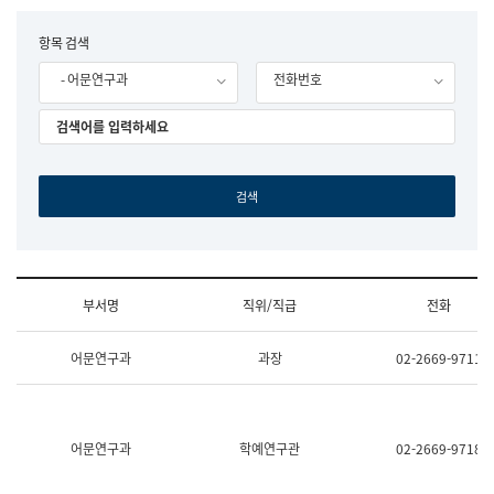
립
국
F
항목 검색
어
o
원
- 어문연구과
전화번호
r
조
m
직
도
국
어
원
원
장
기
획
연
수
부서명
직위/직급
전화
부
기
조
획
어문연구과
과장
02-2669-9711
직
운
및
영
업
과
무
공
소
공
어문연구과
학예연구관
02-2669-9718
개
언
(부
어
서
과