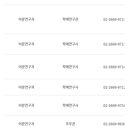
명,
교
직
육
위/
연
직
어문연구과
학예연구관
02-2669-9713
수
급,
과
전
어
화,
문
담
연
당
구
어문연구과
학예연구사
02-2669-9717
업
실
무)
어
문
연
어문연구과
학예연구사
02-2669-9714
구
과
어
문
어문연구과
학예연구사
02-2669-9712
연
구
과
(사
어문연구과
학예연구사
02-2669-9716
전
팀)
언
어
어문연구과
주무관
02-2669-9630
정