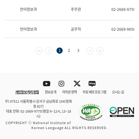
보
과
언어정보과
주무관
02-2669-9759
한
국
어
언어정보과
공무직
02-2669-9650
진
흥
과
수
첫 페이지
이전 페이지
다음 페이지
마지막 페이지
1
2
3
어
점
자
진
흥
과
Youtube
Instagram
Twitter
blog
개인정보 처리 방침
정보공개
저작권 정책
무료 배포 프로그램
오시는 길
바로 가기
문체부와 소속기관
우) 07511 서울특별시 강서구 금낭화로 154(방화
동 827)
대표 전화: 02-2669-9775(평일 9~12시, 13~18
시)
COPYRIGHT ⓒ National Institute of
Korean Language ALL RIGHTS RESERVED.