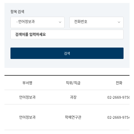
립
국
F
항목 검색
어
o
원
- 언어정보과
전화번호
r
조
m
직
도
국
어
원
원
장
기
획
연
수
부서명
직위/직급
전화
부
기
조
획
언어정보과
과장
02-2669-9750
직
운
및
영
업
과
무
공
언어정보과
학예연구관
02-2669-9754
소
공
개
언
(부
어
서
과