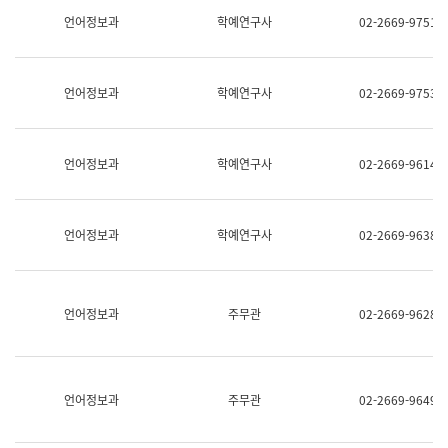
명,
교
언어정보과
학예연구사
02-2669-9751
직
육
위/
연
직
수
급,
과
언어정보과
학예연구사
02-2669-9753
전
어
화,
문
담
연
당
구
언어정보과
학예연구사
02-2669-9614
업
실
무)
어
문
연
언어정보과
학예연구사
02-2669-9638
구
과
어
문
연
언어정보과
주무관
02-2669-9628
구
과
(사
전
팀)
언어정보과
주무관
02-2669-9649
언
어
정