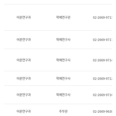
명,
교
직
육
위/
연
직
어문연구과
학예연구관
02-2669-9713
수
급,
과
전
어
화,
문
담
연
당
구
어문연구과
학예연구사
02-2669-9717
업
실
무)
어
문
연
어문연구과
학예연구사
02-2669-9714
구
과
어
문
어문연구과
학예연구사
02-2669-9712
연
구
과
(사
어문연구과
학예연구사
02-2669-9716
전
팀)
언
어
어문연구과
주무관
02-2669-9630
정