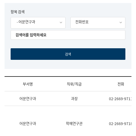
립
국
F
항목 검색
어
o
원
- 어문연구과
전화번호
r
조
m
직
도
국
어
원
원
장
기
획
연
수
부서명
직위/직급
전화
부
기
조
획
어문연구과
과장
02-2669-9711
직
운
및
영
업
과
무
공
소
공
어문연구과
학예연구관
02-2669-9718
개
언
(부
어
서
과