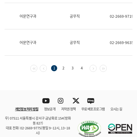
보
과
한
어문연구과
공무직
02-2669-9719
국
어
진
흥
과
어문연구과
공무직
02-2669-9635
수
어
점
자
진
첫 페이지
이전 페이지
다음 페이지
마지막 페이지
1
2
3
4
흥
과
Youtube
Instagram
Twitter
blog
개인정보 처리 방침
정보공개
저작권 정책
무료 배포 프로그램
오시는 길
바로 가기
문체부와 소속기관
우) 07511 서울특별시 강서구 금낭화로 154(방화
동 827)
대표 전화: 02-2669-9775(평일 9~12시, 13~18
시)