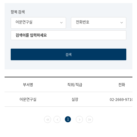
립
국
F
항목 검색
어
o
원
어문연구실
전화번호
r
조
m
직
도
국
어
원
원
장
기
획
연
수
부서명
직위/직급
전화
부
기
조
획
어문연구실
실장
02-2669-9710
직
운
및
영
업
과
무
공
첫 페이지
이전 페이지
다음 페이지
마지막 페이지
1
소
공
개
언
(부
어
서
과