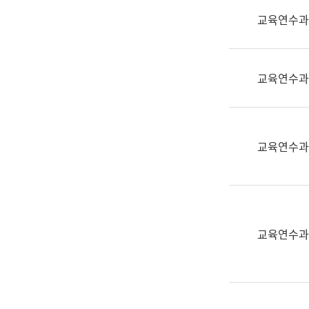
실
교육연수과
어
문
연
구
교육연수과
과
어
문
연
교육연수과
구
과
(사
전
팀)
교육연수과
언
어
정
보
과