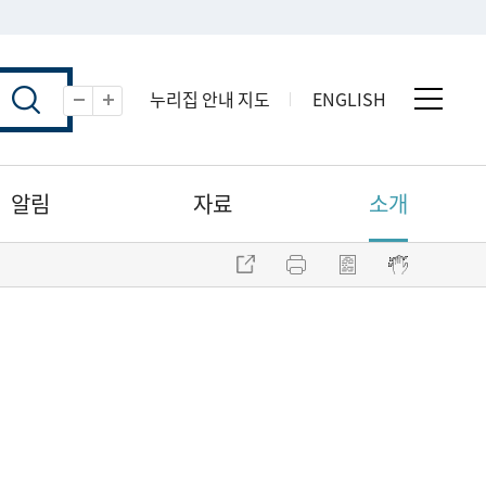
누리집 안내 지도
ENGLISH
전체 
축소
확대
알림
자료
소개
주소 복사
프린트
점자파일 내려받기
점자뷰어 보