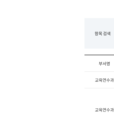
국
립
국
어
원
F
항목 검색
조
o
직
r
도
m
국
어
부서명
원
원
조
장
교육연수과
직
기
및
획
업
연
무
수
소
부
교육연수과
개
기