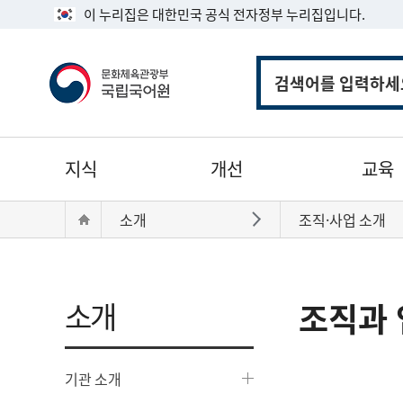
이 누리집은 대한민국 공식 전자정부 누리집입니다.
통
합
검
색
주
지식
개선
교육
메
뉴
현
Home
소개
조직·사업 소개
바로가기
재
위
치:
소개
조직과 
기관 소개