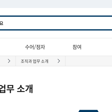
수어/점자
참여
조직과 업무 소개
바로가기
바로가기
업무 소개