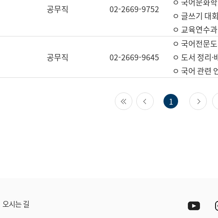
ㅇ 국어문화학
공무직
02-2669-9752
ㅇ 글쓰기 대회
ㅇ 교육연수과
ㅇ 국어전문도
공무직
02-2669-9645
ㅇ 도서 정리·
ㅇ 국어 관련
첫 페이지
이전 페이지
다
1
Yout
오시는 길