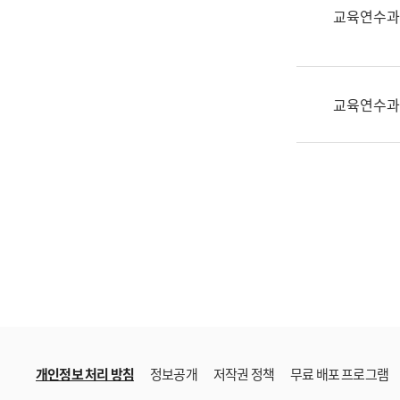
한
교육연수과
국
어
진
흥
교육연수과
과
수
어
점
자
진
흥
과
개인정보 처리 방침
정보공개
저작권 정책
무료 배포 프로그램