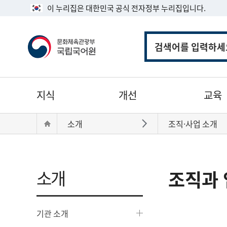
이 누리집은 대한민국 공식 전자정부 누리집입니다.
통
합
검
색
주
지식
개선
교육
메
뉴
현
Home
소개
조직·사업 소개
바로가기
재
위
치:
소개
조직과 
기관 소개