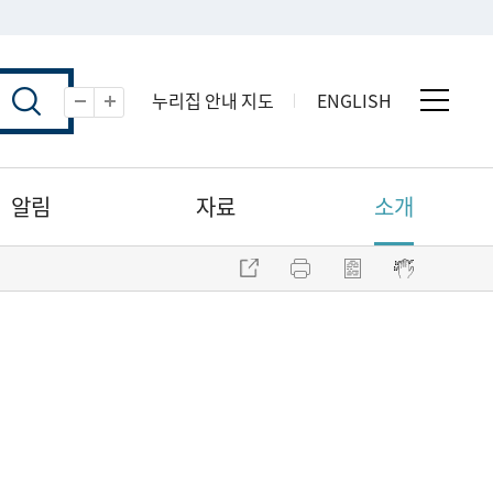
누리집 안내 지도
ENGLISH
전체 
축소
확대
알림
자료
소개
주소 복사
프린트
점자파일 내려받기
점자뷰어 보