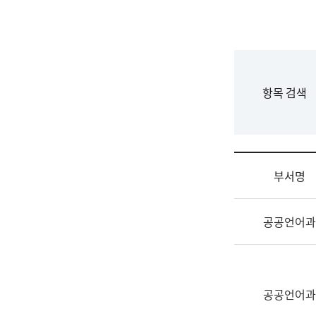
국
립
국
어
원
F
항목 검색
조
o
직
r
도
m
국
어
부서명
원
원
조
장
공공언어과
직
기
및
획
업
연
무
수
소
공공언어과
부
개
기