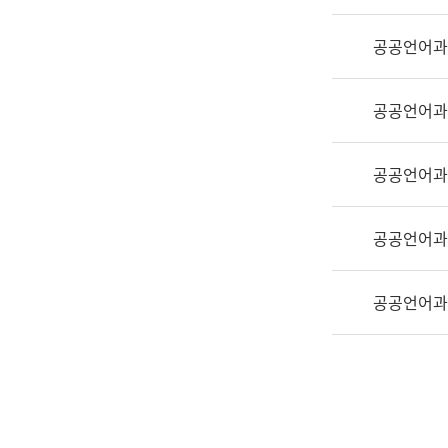
실
어
공공언어과
문
연
구
공공언어과
과
어
문
공공언어과
연
구
공공언어과
과
(사
전
공공언어과
팀)
언
어
정
보
과