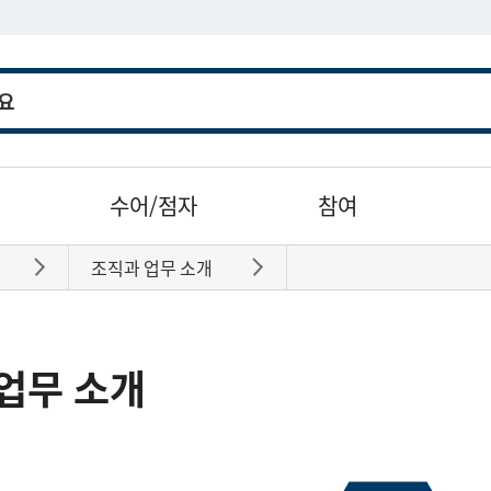
수어/점자
참여
조직과 업무 소개
바로가기
바로가기
업무 소개