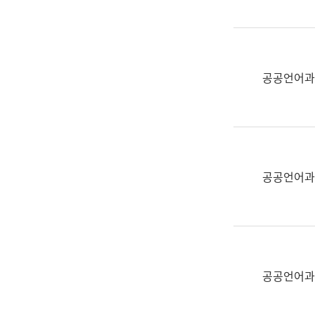
(부
획
서
운
명,
영
직
과
위/
공공언어과
공
직
공
급,
언
전
어
화,
과
담
교
공공언어과
당
육
업
연
무)
수
과
어
문
공공언어과
연
구