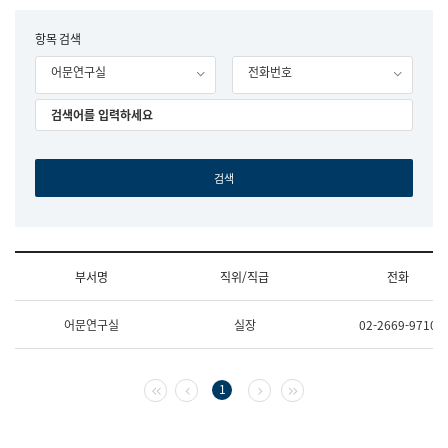
립
국
F
항목 검색
어
o
원
어문연구실
전화번호
r
조
m
직
도
국
어
원
원
장
기
획
연
수
부서명
직위/직급
전화
부
기
조
획
어문연구실
실장
02-2669-9710
직
운
및
영
업
과
무
공
첫 페이지
이전 페이지
다음 페이지
마지막 페이지
1
소
공
개
언
(부
어
서
과