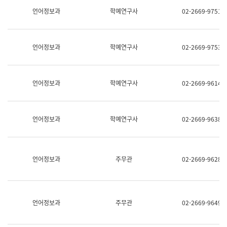
명,
교
언어정보과
학예연구사
02-2669-9751
직
육
위/
연
직
수
급,
과
언어정보과
학예연구사
02-2669-9753
전
어
화,
문
담
연
당
구
언어정보과
학예연구사
02-2669-9614
업
실
무)
어
문
연
언어정보과
학예연구사
02-2669-9638
구
과
어
문
연
언어정보과
주무관
02-2669-9628
구
과
(사
전
팀)
언어정보과
주무관
02-2669-9649
언
어
정