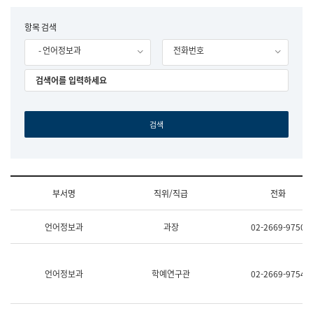
립
국
F
항목 검색
어
o
원
- 언어정보과
전화번호
r
조
m
직
도
국
어
원
원
장
기
획
연
수
부서명
직위/직급
전화
부
기
조
획
언어정보과
과장
02-2669-9750
직
운
및
영
업
과
무
공
언어정보과
학예연구관
02-2669-9754
소
공
개
언
(부
어
서
과