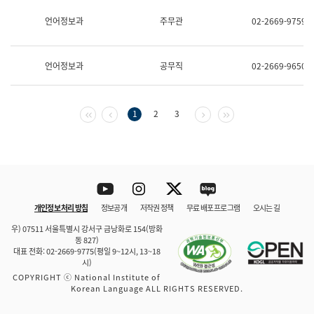
보
과
언어정보과
주무관
02-2669-9759
한
국
어
언어정보과
공무직
02-2669-9650
진
흥
과
수
첫 페이지
이전 페이지
다음 페이지
마지막 페이지
1
2
3
어
점
자
진
흥
과
Youtube
Instagram
Twitter
blog
개인정보 처리 방침
정보공개
저작권 정책
무료 배포 프로그램
오시는 길
바로 가기
문체부와 소속기관
우) 07511 서울특별시 강서구 금낭화로 154(방화
동 827)
대표 전화: 02-2669-9775(평일 9~12시, 13~18
시)
COPYRIGHT ⓒ National Institute of
Korean Language ALL RIGHTS RESERVED.